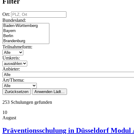
Filter
Ort:
Bundesland:
Teilnahmeform:
Umkreis:
Anbieter:
Art/Thema:
Zurücksetzen
Anwenden
Lädt...
253 Schulungen gefunden
10
August
Präventionsschulung in Düsseldorf Modul A