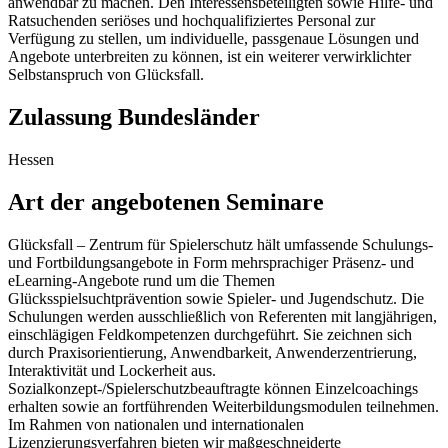
anwendbar zu machen. Den Interessensbeteiligten sowie Hilfe- und
Ratsuchenden seriöses und hochqualifiziertes Personal zur
Verfügung zu stellen, um individuelle, passgenaue Lösungen und
Angebote unterbreiten zu können, ist ein weiterer verwirklichter
Selbstanspruch von Glücksfall.
Zulassung Bundesländer
Hessen
Art der angebotenen Seminare
Glücksfall – Zentrum für Spielerschutz hält umfassende Schulungs-
und Fortbildungsangebote in Form mehrsprachiger Präsenz- und
eLearning-Angebote rund um die Themen
Glücksspielsuchtprävention sowie Spieler- und Jugendschutz. Die
Schulungen werden ausschließlich von Referenten mit langjährigen,
einschlägigen Feldkompetenzen durchgeführt. Sie zeichnen sich
durch Praxisorientierung, Anwendbarkeit, Anwenderzentrierung,
Interaktivität und Lockerheit aus.
Sozialkonzept-/Spielerschutzbeauftragte können Einzelcoachings
erhalten sowie an fortführenden Weiterbildungsmodulen teilnehmen.
Im Rahmen von nationalen und internationalen
Lizenzierungsverfahren bieten wir maßgeschneiderte