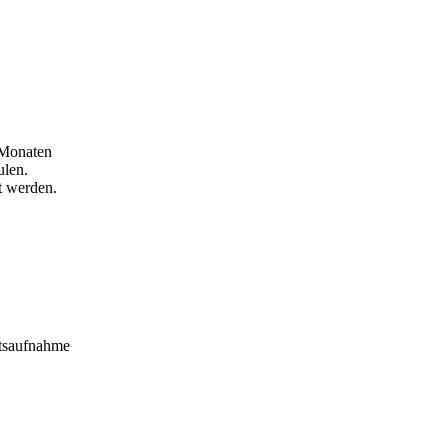
 Monaten
ulen.
t werden.
itsaufnahme