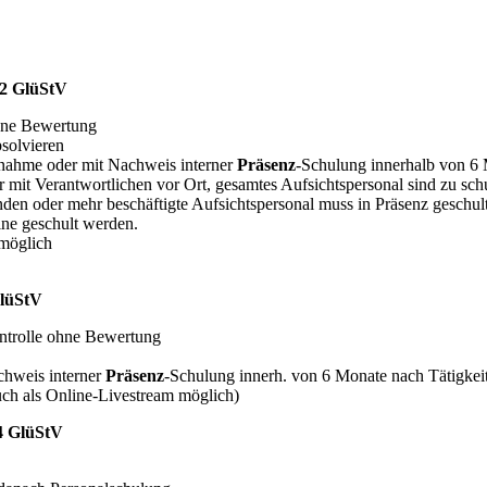
 2 GlüStV
ohne Bewertung
solvieren
fnahme oder mit Nachweis interner
Präsenz
-Schulung innerhalb von 6
e/r mit Verantwortlichen vor Ort, gesamtes Aufsichtspersonal sind zu sch
nden oder mehr beschäftigte Aufsichtspersonal muss in Präsenz geschul
ine geschult werden.
 möglich
GlüStV
ontrolle ohne Bewertung
chweis interner
Präsenz
-Schulung innerh. von 6 Monate nach Tätigke
auch als Online-Livestream möglich)
4 GlüStV