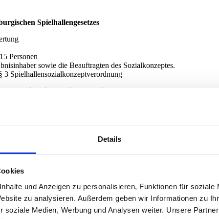
burgischen Spielhallengesetzes
ertung
 15 Personen
bnisinhaber sowie die Beauftragten des Sozialkonzeptes.
 3 Spielhallensozialkonzeptverordnung
. 3 BbgSpielG in Verbindung mit § 29 Abs. 4 GlüStV 2021
re
fachlich qualifizierten Dozenten
Details
 Nr. 2 BbgSpielG in Verbindung mit § 29 Abs. 4 GlüStV 2021
Cookies
fachlich qualifizierten Dozenten
nhalte und Anzeigen zu personalisieren, Funktionen für soziale
Website zu analysieren. Außerdem geben wir Informationen zu I
r soziale Medien, Werbung und Analysen weiter. Unsere Partner