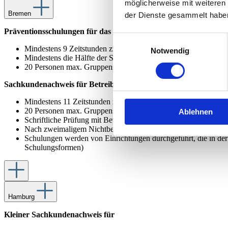
möglicherweise mit weiteren
Bremen
der Dienste gesammelt habe
Präventionsschulungen für das Personal gem. § 4 Abs.1 Satz 2 Nr
Einwilligungsauswahl
Mindestens 9 Zeitstunden zzgl. Pausen
Notwendig
Mindestens die Hälfte der Schulungszeit in interaktiver Form
20 Personen max. Gruppenstärke
Sachkundenachweis für Betreiber*Innen gem. § 4b des Bremische
Mindestens 11 Zeitstunden zzgl. Pausen
20 Personen max. Gruppenstärke
Ablehnen
Schriftliche Prüfung mit Bewertung (mindestens 50 Prozent der
Nach zweimaligem Nichtbestehen ist eine erneute Schulungstei
Schulungen werden von Einrichtungen durchgeführt, die in der 
Schulungsformen)
Hamburg
Kleiner Sachkundenachweis für