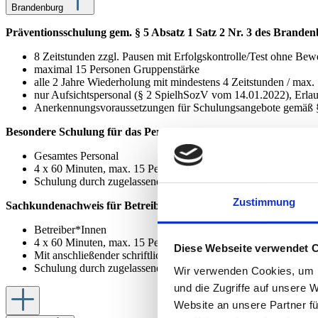
Brandenburg
Präventionsschulung gem. § 5 Absatz 1 Satz 2 Nr. 3 des Branden
8 Zeitstunden zzgl. Pausen mit Erfolgskontrolle/Test ohne Bew
maximal 15 Personen Gruppenstärke
alle 2 Jahre Wiederholung mit mindestens 4 Zeitstunden / max.
nur Aufsichtspersonal (§ 2 SpielhSozV vom 14.01.2022), Erlau
Anerkennungsvoraussetzungen für Schulungsangebote gemäß §
Besondere Schulung für das Personal gem. § 11 Abs. 3 Satz 1 Nr
Gesamtes Personal
4 x 60 Minuten, max. 15 Personen, Wiederholung alle zwei Jah
Schulung durch zugelassene externe Schulungsanbieter mit such
Zustimmung
Sachkundenachweis für Betreiber*Innen gem. § 11 Abs. 3 Satz 1
Betreiber*Innen
4 x 60 Minuten, max. 15 Personen, Wiederholung jährlich
Diese Webseite verwendet 
Mit anschließender schriftlicher Prüfung
Schulung durch zugelassene externe Schulungsanbieter mit such
Wir verwenden Cookies, um I
und die Zugriffe auf unsere 
Website an unsere Partner fü