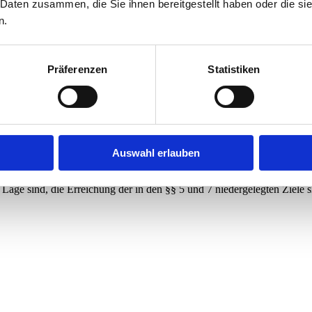
 Daten zusammen, die Sie ihnen bereitgestellt haben oder die s
n.
. 2 des Bremischen Spielhallengesetzes
Präferenzen
Statistiken
n Spielhallengesetzes
Auswahl erlauben
 erreichbaren Punkte)
lnahme erforderlich.
Lage sind, die Erreichung der in den §§ 5 und 7 niedergelegten Ziele 