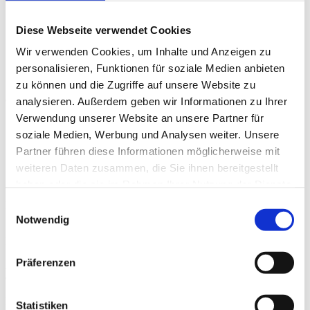
Diese Webseite verwendet Cookies
Wir verwenden Cookies, um Inhalte und Anzeigen zu
personalisieren, Funktionen für soziale Medien anbieten
zu können und die Zugriffe auf unsere Website zu
& Abhängigkeit
analysieren. Außerdem geben wir Informationen zu Ihrer
Verwendung unserer Website an unsere Partner für
soziale Medien, Werbung und Analysen weiter. Unsere
Partner führen diese Informationen möglicherweise mit
weiteren Daten zusammen, die Sie ihnen bereitgestellt
haben oder die sie im Rahmen Ihrer Nutzung der Dienste
gesammelt haben.
Einwilligungsauswahl
Karlsruhe
Spielhallen
Notwendig
Institut Glücksspiel & Abhängigkeit
Präferenzen
Alle Personen, die im Kontakt zu den Spielgästen tätig sind, sowie
deren Vorgesetzte und die Unternehmensleitung.
Die Teilnehmer werden befähigt gesetzliche Vorgaben, des
Statistiken