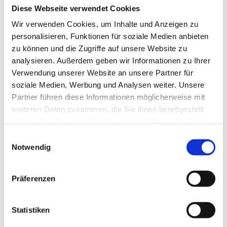
Diese Webseite verwendet Cookies
Wir verwenden Cookies, um Inhalte und Anzeigen zu
personalisieren, Funktionen für soziale Medien anbieten
zu können und die Zugriffe auf unsere Website zu
analysieren. Außerdem geben wir Informationen zu Ihrer
& Abhängigkeit
Verwendung unserer Website an unsere Partner für
soziale Medien, Werbung und Analysen weiter. Unsere
Partner führen diese Informationen möglicherweise mit
weiteren Daten zusammen, die Sie ihnen bereitgestellt
haben oder die sie im Rahmen Ihrer Nutzung der Dienste
gesammelt haben.
Einwilligungsauswahl
Notwendig
Dortmund
Sportwetten
Institut Glücksspiel & Abhängigkeit
Präferenzen
Servicepersonal und Sozialkonzeptbeauftragten im Standort (alle
Mitarbeitende mit Kundenkontakt)
Statistiken
Die Teilnehmer werden befähigt gesetzliche Vorgaben, des