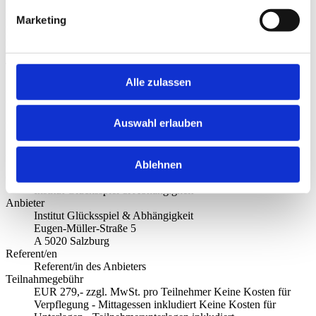
Spielerschutzes umsetzen zu können. Das Ziel der
Präventionsschulung liegt darin, den Teilnehmern einen
Marketing
professionellen Umgang mit Gästen - insbesondere mit
problematischen Kunden - zu vermitteln. Die Schulungsdauer ist mit
6 Stunden festgelegt. Nach erfolgreichem Abschluss erhalten
Teilnehmer ein gültiges Zertifikat.
Alle zulassen
Informationen zur Schulung
Auswahl erlauben
Datum
12.11.2026
Zeit
Ablehnen
00:00 Uhr - 00:00 Uhr
Ort
Institut Glücksspiel & Abhängigkeit
Anbieter
Institut Glücksspiel & Abhängigkeit
Eugen-Müller-Straße 5
A 5020 Salzburg
Referent/en
Referent/in des Anbieters
Teilnahmegebühr
EUR 279,- zzgl. MwSt. pro Teilnehmer Keine Kosten für
Verpflegung - Mittagessen inkludiert Keine Kosten für