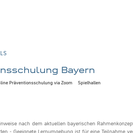
etails
ILS
onsschulung Bayern
line Präventionsschulung via Zoom
Spielhallen
Hinweise nach dem aktuellen bayerischen Rahmenkonzept:
den - Geeignete Lernumgebung ist für eine Teilnahme ver