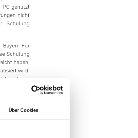
r PC genutzt
rungen nicht
er Schulung
r Bayern Für
ese Schulung
reicht haben,
isiert wird.
 Unternehmer
rüherkennung
ungen lernen
er Gäste und
Über Cookies
wie in Ihrem
ithilfe von
siert und für
thologisches