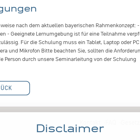
gungen
inweise nach dem aktuellen bayerischen Rahmenkonzept: - 
en - Geeignete Lernumgebung ist für eine Teilnahme verpf
lässig. Für die Schulung muss ein Tablet, Laptop oder PC
ra und Mikrofon Bitte beachten Sie, sollten die Anforderu
de Person durch unsere Seminarleitung von der Schulung
RÜCK
Kontakt
FAQ
Gesetz
Disclaimer