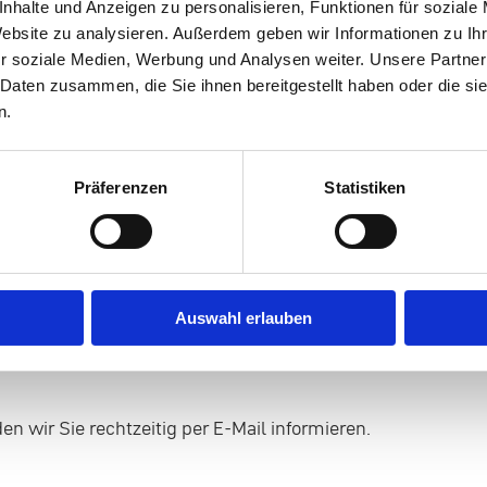
nhalte und Anzeigen zu personalisieren, Funktionen für soziale
sache und Auswirkungen Handlungskompetenzen im 
Website zu analysieren. Außerdem geben wir Informationen zu I
hen Spielern Staatlich anerkannte Hilfeangebote – bu
r soziale Medien, Werbung und Analysen weiter. Unsere Partner
 Daten zusammen, die Sie ihnen bereitgestellt haben oder die s
n.
ur Schulung
Präferenzen
Statistiken
Auswahl erlauben
n wir Sie rechtzeitig per E-Mail informieren.