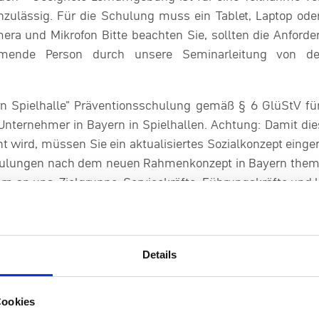
zulässig. Für die Schulung muss ein Tablet, Laptop ode
era und Mikrofon Bitte beachten Sie, sollten die Anforde
hmende Person durch unsere Seminarleitung von d
rn Spielhalle" Präventionsschulung gemäß § 6 GlüStV fü
 Unternehmer in Bayern in Spielhallen. Achtung: Damit di
nt wird, müssen Sie ein aktualisiertes Sozialkonzept einge
hulungen nach dem neuen Rahmenkonzept in Bayern themat
rn an uns. Zielgruppe: Servicekräfte, Führungskräfte und
en Glücksspiels müssen Ihre Mitarbeiter/innen in der F
n Spielverhaltens geschult sein. In den Präventionsschul
n von Kommunikation, die richtige Ansprache gefährdet
Details
 vor Ort haben. Sie erfahren mehr über die bundesweit so
die den Rahmen für die Präventionsarbeit bilden. M
estigt und alle Teilnehmer/innen für das Thema sensibili
Cookies
ereitet. Inhalte der Schulung: Gesetzliche Grundlagen Pa