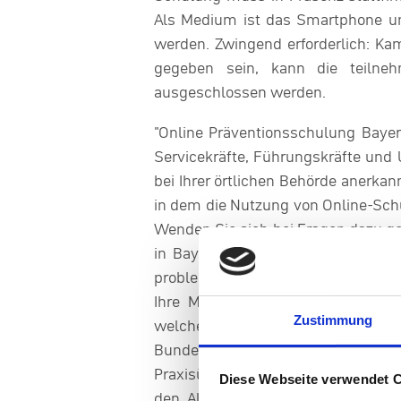
Als Medium ist das Smartphone un
werden. Zwingend erforderlich: Kam
gegeben sein, kann die teilne
ausgeschlossen werden.
"Online Präventionsschulung Baye
Servicekräfte, Führungskräfte und
bei Ihrer örtlichen Behörde anerkan
in dem die Nutzung von Online-Sc
Wenden Sie sich bei Fragen dazu ge
in Bayern Als Anbieter gewerblich
problematischen und pathologische
Ihre Mitarbeiter/innen Grundlage
Zustimmung
welche Handlungsmöglichkeiten sie
Bundesland geltenden Gesetze, 
Praxisübungen wird die Theorie gef
Diese Webseite verwendet 
den Alltag in der Spielhalle vorb