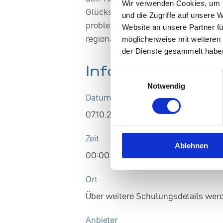
Wir verwenden Cookies, um I
Glücksspiel – Entstehung, Ur
und die Zugriffe auf unsere 
problematischen oder pathologisc
Website an unsere Partner fü
regional
möglicherweise mit weiteren
der Dienste gesammelt habe
Informationen z
Einwilligungsauswahl
Notwendig
Datum
07.10.2026
Zeit
Ablehnen
00:00 Uhr - 00:00 Uhr
Ort
Über weitere Schulungsdetails werde
Anbieter