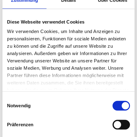
Diese Webseite verwendet Cookies
Wir verwenden Cookies, um Inhalte und Anzeigen zu
personalisieren, Funktionen für soziale Medien anbieten
Ulm
zu können und die Zugriffe auf unsere Website zu
analysieren. Außerdem geben wir Informationen zu Ihrer
Verwendung unserer Website an unsere Partner für
soziale Medien, Werbung und Analysen weiter. Unsere
Partner führen diese Informationen möglicherweise mit
weiteren Daten zusammen, die Sie ihnen bereitgestellt
haben oder die sie im Rahmen Ihrer Nutzung der Dienste
Spielhallen
gesammelt haben.
Einwilligungsauswahl
Merlato GmbH
Notwendig
Präventionsschulung für Servicepersonal gemäß § 6 GlüStV 2021 in
Baden-Württemberg (Erstschulung) Diese Schulung ist innerhalb
von drei Monaten nach Dienstantritt erforderlich. Dies geht aus den
Präferenzen
Anwendungshinweisen zum Landesglücksspielgesetz hervor
(Dokument, S. 13 unten). Als Anbieter gewerblichen Glücksspiels