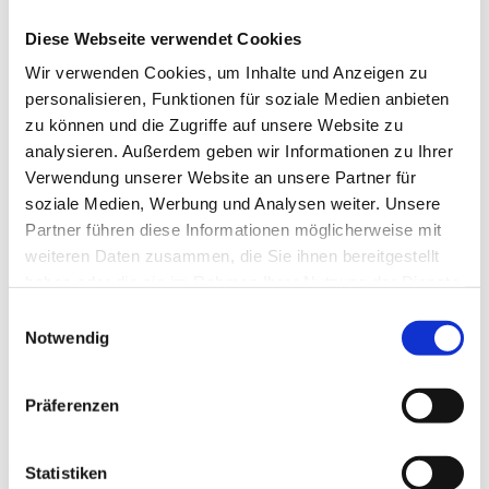
Diese Webseite verwendet Cookies
Wir verwenden Cookies, um Inhalte und Anzeigen zu
personalisieren, Funktionen für soziale Medien anbieten
zu können und die Zugriffe auf unsere Website zu
analysieren. Außerdem geben wir Informationen zu Ihrer
Marburg
Verwendung unserer Website an unsere Partner für
soziale Medien, Werbung und Analysen weiter. Unsere
Partner führen diese Informationen möglicherweise mit
weiteren Daten zusammen, die Sie ihnen bereitgestellt
haben oder die sie im Rahmen Ihrer Nutzung der Dienste
gesammelt haben.
Einwilligungsauswahl
Spielhallen
Notwendig
Merlato GmbH
Präventionsschulung für Servicepersonal gemäß § 7 GlüStV 2021 in
Präferenzen
Hessen Als Anbieter gewerblichen Glücksspiels müssen Ihre
Mitarbeiter/innen in der Früherkennung problematischen und
pathologischen Spielverhaltens geschult sein. In den
Statistiken
Präventionsschulungen lernen Ihre Mitarbeiter/innen Grundlagen