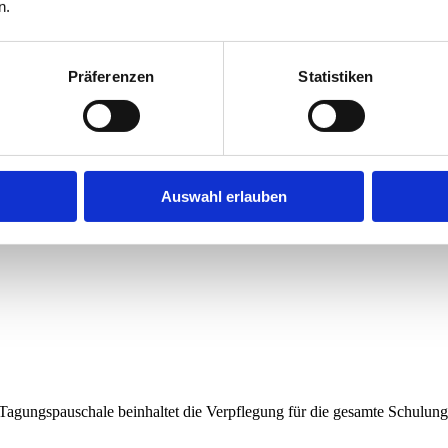
n.
ttbüros gemäß § 6 GlüStV 2021 in Bremen. Diese Schulung ist innerhal
eren. Diese Schulung finden Sie hier. Als Anbieter gewerblichen Glüc
n den Präventionsschulungen lernen Ihre Mitarbeiter/innen Grundlagen
über die bundesweit sowie in Ihrem Bundesland geltenden Gesetze, die
Präferenzen
Statistiken
r das Thema sensibilisiert und für den Alltag in der Spielhalle oder de
Auswahl erlauben
 Tagungspauschale beinhaltet die Verpflegung für die gesamte Schulung