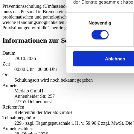
der Dienste gesammelt habe
Präventionsschulung (Umfassende Schulung) für Servicepersonal in We
muss das Personal in Bremen eine 4-stündige Online-Schulung absolvi
Einwilligungsauswahl
problematischen und pathologischen Spielverhaltens geschult sein. I
welche Handlungsmöglichkeiten sie vor Ort haben. Sie erfahren mehr 
Notwendig
Praxisübungen wird die Theorie gefestigt und alle Teilnehmer/innen fü
Informationen zur Schulung
Datum
28.10.2026
Ablehnen
Zeit
00:00 Uhr - 00:00 Uhr
Ort
Schulungsort wird noch bekannt gegeben
Anbieter
Merlato GmbH
Annenheider Str. 257
27755 Delmenhorst
Referent/en
Referent/in der Merlato GmbH
Teilnahmegebühr
229,- zzgl. Tagungspauschale i. H. v. 59,90 € zzgl. MwSt. Die
Anmeldeschluss
26. Oktober 2026