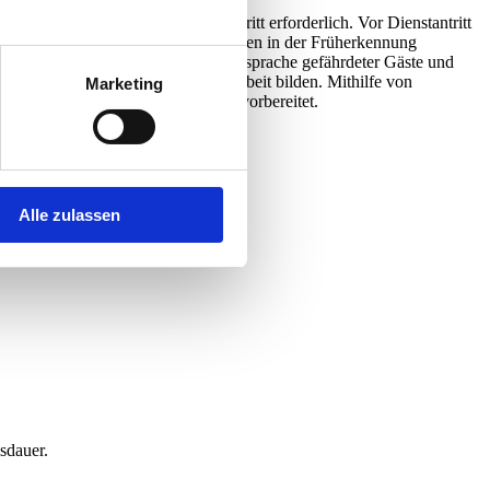
b von 6 Monaten nach Dienstantritt erforderlich. Vor Dienstantritt
ksspiels müssen Ihre Mitarbeiter/innen in der Früherkennung
 von Kommunikation, die richtige Ansprache gefährdeter Gäste und
 den Rahmen für die Präventionsarbeit bilden. Mithilfe von
Marketing
r Gastronomie mit Geldspielgeräten vorbereitet.
Alle zulassen
sdauer.