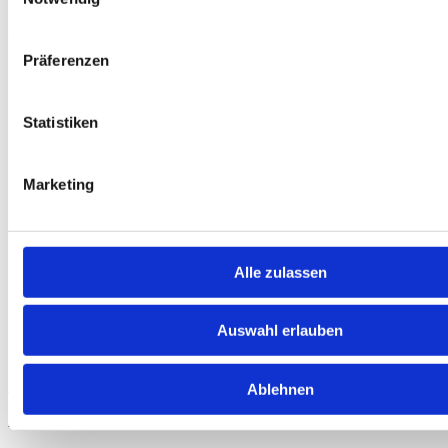
Baden-
Württembergischer Landesverband für Prävention und
Rehabilitation gGmbH
Präferenzen
Statistiken
Marketing
Heidelberg
Alle zulassen
Auswahl erlauben
Spielhallen
Mehr Informationen
Ablehnen
12
August