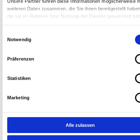
Unsere Partner führen diese Informationen möglicherweise m
weiteren Daten zusammen, die Sie ihnen bereitgestellt habe
die sie im Rahmen Ihrer Nutzung der Dienste gesammelt ha
Einwilligungsauswahl
am 12.08.2026
Notwendig
Präferenzen
Statistiken
Baden-
Württembergischer Landesverband für Prävention und
Rehabilitation gGmbH
Marketing
Alle zulassen