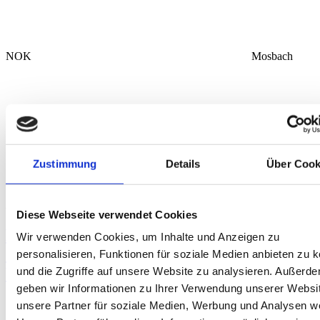
NOK
Mosbach
Zustimmung
Details
Über Cook
Spielhallen
Mehr Informationen
12
August
Diese Webseite verwendet Cookies
BW: Erst-Schulung für Mitarbeiter von
Wir verwenden Cookies, um Inhalte und Anzeigen zu
Spielhallen nach LGlüG Baden
personalisieren, Funktionen für soziale Medien anbieten zu 
Württemberg in Heidelberg
und die Zugriffe auf unsere Website zu analysieren. Außerd
geben wir Informationen zu Ihrer Verwendung unserer Websi
unsere Partner für soziale Medien, Werbung und Analysen we