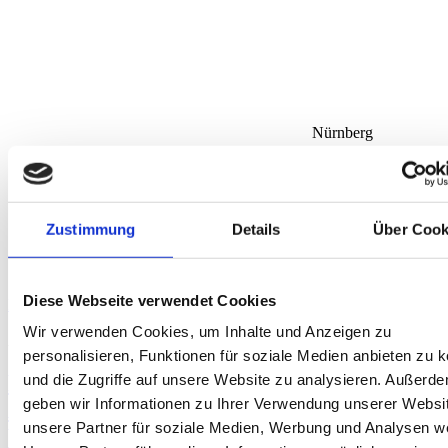
Nürnberg
Zustimmung
Details
Über Cook
Spielhallen
Diese Webseite verwendet Cookies
Mehr Informationen
11
Wir verwenden Cookies, um Inhalte und Anzeigen zu
August
personalisieren, Funktionen für soziale Medien anbieten zu 
Präventionsschulung in Düsseldorf Modul
und die Zugriffe auf unsere Website zu analysieren. Außerd
geben wir Informationen zu Ihrer Verwendung unserer Websi
A für Annahme- und
unsere Partner für soziale Medien, Werbung und Analysen we
Wettvermittlungsstellen in Düsseldorf